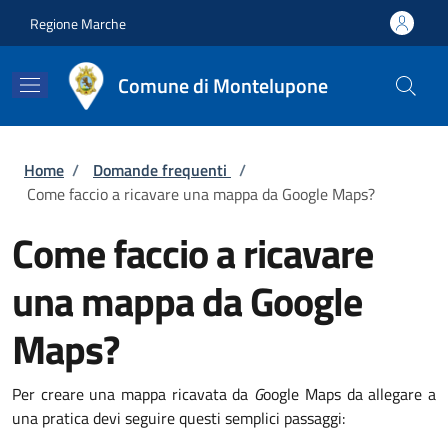
Salta al contenuto principale
Skip to footer content
Regione Marche
Comune di Montelupone
Briciole di pane
Home
/
Domande frequenti
/
Come faccio a ricavare una mappa da Google Maps?
Come faccio a ricavare
una mappa da Google
Maps?
Per creare una mappa ricavata da
G
oogle Maps da allegare a
una pratica devi seguire questi semplici passaggi: