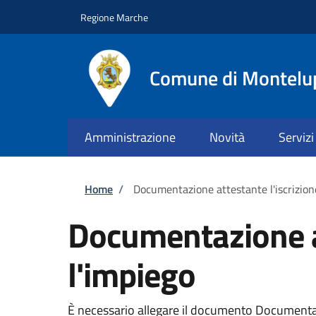
Salta al contenuto principale
Skip to footer content
Regione Marche
Comune di Montelu
Amministrazione
Novità
Servizi
Briciole di pane
Home
/
Documentazione attestante l'iscrizione
Documentazione at
l'impiego
È necessario allegare il documento Documentazio