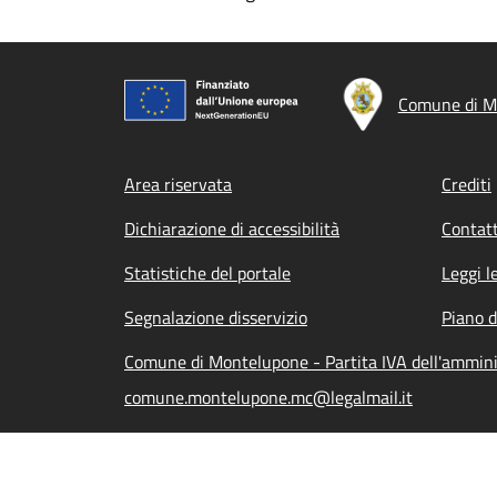
Comune di M
Footer menu
Area riservata
Crediti
Dichiarazione di accessibilità
Contatt
Statistiche del portale
Leggi l
Segnalazione disservizio
Piano d
Comune di Montelupone - Partita IVA dell'ammin
comune.montelupone.mc@legalmail.it