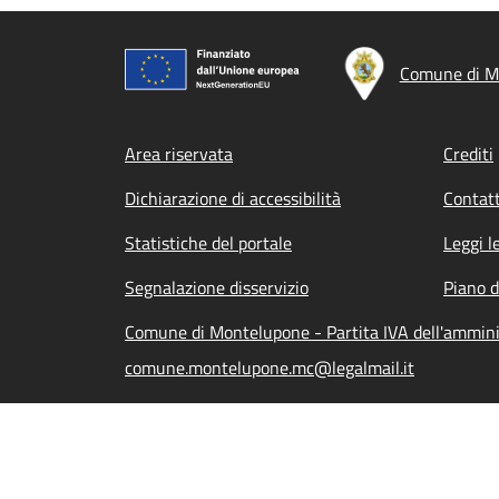
Comune di M
Footer menu
Area riservata
Crediti
Dichiarazione di accessibilità
Contatt
Statistiche del portale
Leggi l
Segnalazione disservizio
Piano d
Comune di Montelupone - Partita IVA dell'ammin
comune.montelupone.mc@legalmail.it