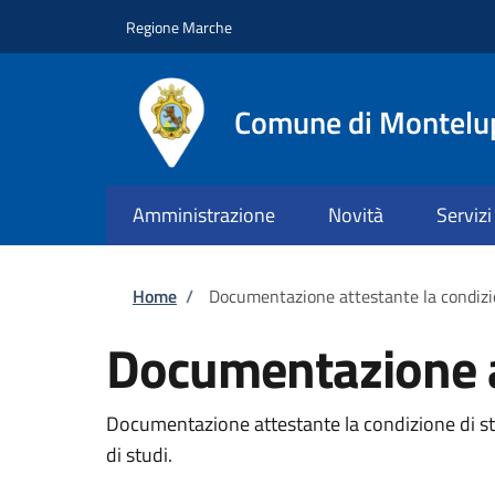
Salta al contenuto principale
Skip to footer content
Regione Marche
Comune di Montelu
Amministrazione
Novità
Servizi
Briciole di pane
Home
/
Documentazione attestante la condizi
Documentazione at
Documentazione attestante la condizione di stud
di studi.