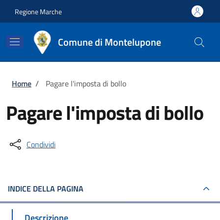
Salta al contenuto principale
Skip to footer content
Regione Marche
Comune di Montelupone
Briciole di pane
Home
/
Pagare l'imposta di bollo
Pagare l'imposta di bollo
Condividi
INDICE DELLA PAGINA
Descrizione