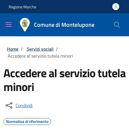
Salta al contenuto principale
Skip to footer content
Regione Marche
Comune di Montelupone
Briciole di pane
Home
/
Servizi sociali
/
Accedere al servizio tutela minori
Accedere al servizio tutela
minori
Condividi
Normativa di riferimento