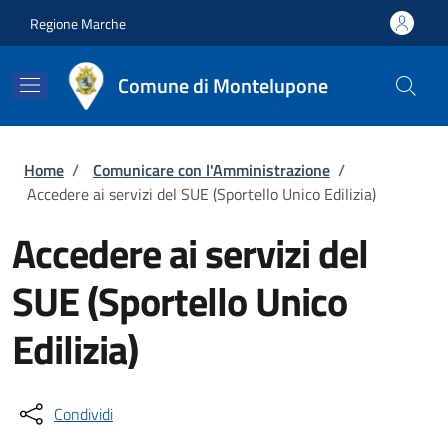
Salta al contenuto principale
Skip to footer content
Regione Marche
Comune di Montelupone
Briciole di pane
Home
/
Comunicare con l'Amministrazione
/
Accedere ai servizi del SUE (Sportello Unico Edilizia)
Accedere ai servizi del
SUE (Sportello Unico
Edilizia)
Condividi