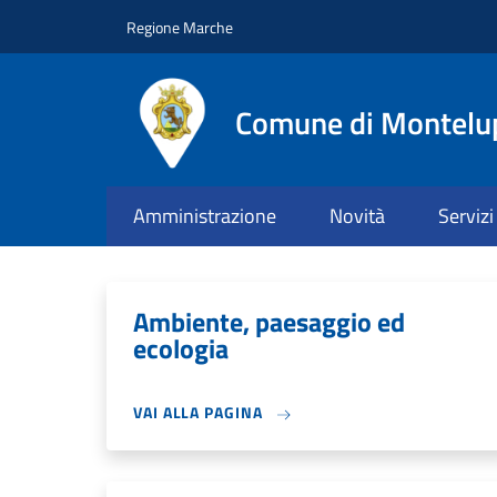
Salta al contenuto principale
Skip to footer content
Regione Marche
Comune di Montelu
Amministrazione
Novità
Servizi
Ambiente, paesaggio ed
ecologia
VAI ALLA PAGINA